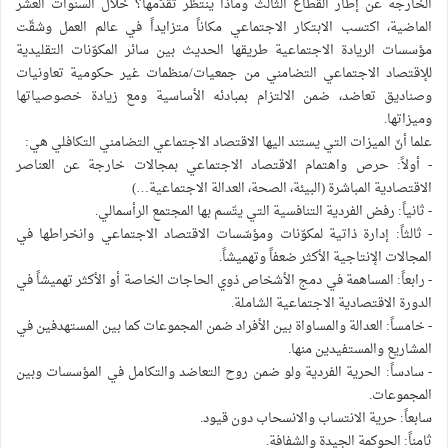
الخارجة عن إطار القطاع الثالث وماذا ينتظر تقدّمها؟ خلال السنوات العشر
الماضية، اكتسب الابتكار الاجتماعي مكاناً متزايداً في عالم العمل وشقّت
مؤسسات الريادة الاجتماعية طريقها الحديث بين سائر المكوّنات التقليدية
للإقتصاد الاجتماعي التضامني من جمعيات/منظمات غير حكومية تعاونيات
وصناديق تعاضد، ضمن الالتزام بمبادئه الأساسية ومع زيادة خصوصياتها
وميزاتها.
علما أنّ الميزات التي يستند اليها الاقتصاد الاجتماعي التضامني التكافلي هي:
- أولاً: حرص واهتمام الاقتصاد الاجتماعي بمجالات خارجة عن العناصر
الاقتصادية المباشرة (البيئة، الصحة، العدالة الاجتماعية…)
- ثانياً: رفض الفردية التنافسية التي يتّسم بها المجتمع الرأسمالي.
- ثالثاً: إدارة ذاتية لمكوّنات ومؤسّسات الاقتصاد الاجتماعي وانخراطها في
المجالات الإنتاجية الأكثر ضعفاً وتهميشاً.
- رابعاً: المساهمة في دمج الأشخاص ذوي الحاجات الخاصة أو الأكثر تهميشاً في
الدورة الاقتصادية الاجتماعية الشاملة.
- خامساً: العدالة والمساواة بين الأفراد ضمن المجموعات كما بين المستهدفين في
المشاريع والمستفيدين منها.
- سادساً: الحرية الفردية ولو ضمن روح التعاضد والتكامل في المؤسسات وبين
المجموعات.
سابعاً: حرية الانتساب والانسحاب دون قيود.
ثامناً: الحوكمة الجيدة والشفافة.