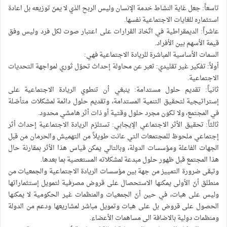
تاسعاً: جعل غاية النشاط خدمة الإنسان وليس الربح الذي لا يمنّ توزيعه بل اعادة
استثماره للغايات الاجتماعية نفسها.
عاشراً: الديمقراطية في اتّخاذ القرارات على اعتبار صوت لكل فرد وليس وفق
قيمة الأسهم بين الأفراد.
السمات الأساسية المباشرة للريادة الاجتماعية فهي:
أولاً: تفكير غير تقليدي: تعبر عن محاولة إحداث تحوّل ثوري لمواجهة التحديات
الاجتماعية.
ثانياً: تقديم حلول مستدامة: ينبغي أن تنطوي الريادة الاجتماعية على
إستراتيجية لتحقيق التنمية المستدامة، وتقديم حلول دائمة لمشكلات متأصّلة
في المجتمع، ولا تكون مجرد حلول وقتية أو ذات أثر هامشي محدود.
ثالثاً: تحقيق الأثر الاجتماعي الإيجابي: تستلزم الريادة الاجتماعية إحداث أثر
إجتماعي ملحوظ للمجتمعات التي عانت طويلاً من التهميش والحرمان من قبل
الجهات الفاعلة ومؤسسات الدولة، وبالتالي يمكن قياس هذا الأثر بمقارنة حال
هذا المجتمع قبل ظهور حلول مبدعة لمشكلاته المستعصية بما بعدها.
وتبقى ضرورة التمييز من جهة بين مؤسسات الريادة الاجتماعية والجمعيات من
منطلق أنّ الأولى يمكنها الاستحصال على قروض مصرفية لتمويل إستثماراتها
وليس على هبات، في حين أنّ الجمعيات والمنظمات غير الحكومية لا يمكنها
الحصول على قروض بل على هبات وتمويل مباشر لمشاريعها ودعم من الدولة
ومنظمات دولية بالاضافة الى مساهمات الأعضاء.