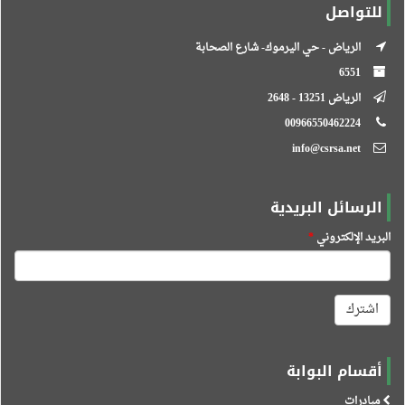
للتواصل
الرياض - حي اليرموك- شارع الصحابة
6551
الرياض 13251 - 2648
00966550462224
info@csrsa.net
الرسائل البريدية
البريد الإلكتروني
*
اشترك
أقسام البوابة
مبادرات