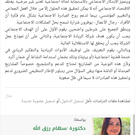
ويتميّز الابتكار الاجتماعي بالاستجابة لحالة اجتماعية تُعتبر غير مرضية. يعتقد
الاقتصاد الاجتماعي أنه لا يمكن تحقيق هذه الحلول إلّا من خلال العمل الجماعي
والتغيير المؤسّسي، بينما تدعم روح المبادرة الاجتماعية بشكل عام فكرة أنّ
الأفراد - رجال الأعمال - يوفرون شرارة تسمح بحلّ المشكلات الاجتماعية.
ويتفّق الجميع على شرطين واضحين. يقوم الأوّل على أنّ الهدف الاجتماعي
يجب أن يكون هدف شركة الريادة الاجتماعية، والثاني على أنّ نموذج عمل
الشركة يجب أن يحقق لها الاستقلالية المالية.
وبالتالي، يقوم التعريف على توظيف الأدوات الريادية والتفكير الريادي في
خدمة قضيّة اجتماعية (أو بيئيّة)، وذلك بضمان استدامة النشاط أي ضمان أثره.
ولأنّ هذه النوعية من المشاريع تحتاج للدعم والتشجيع، خصوصاً المشاريع
المبتدئة أو الناشة منها؛ يبقى السؤال متى يتبلور الإطار التنظيمي الضروري لدعم
وتحفيز هذه المبادرات لا سيما في ظلّ صعوبة
مقال
لمشاهدة ملفات الدراسات، نأمل
تسجيل الدخول
, أو
تسجيل عضوية جديدة
بواسطة:
دكتورة /سهام رزق الله