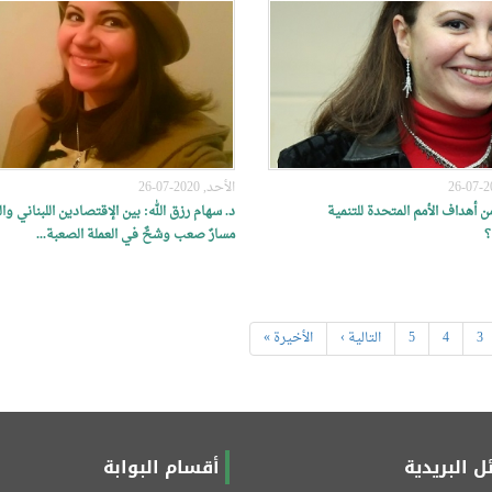
الأحد, 2020-07-26
من أهداف الأمم المتحدة للتنمية
د. سهام رزق الله: بين الإقتصادين اللبناني و
؟
مسارٌ صعب وشحٌّ في العملة الصعبة...
3
4
5
التالية ›
الأخيرة »
ل البريدية
أقسام البوابة