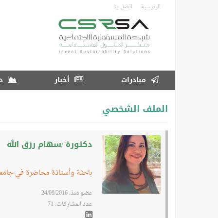
تجاوز
الرئيسية
اتصل بنا
إلى
المحتوى
الرئيسي
مبادرات
أخبار
در
الملف الشخصي
دكتورة /سهام رزق الله
باحثة وأستاذة محاضرة في جامع
عضو منذ: 24/09/2016
عدد المشاركات: 71