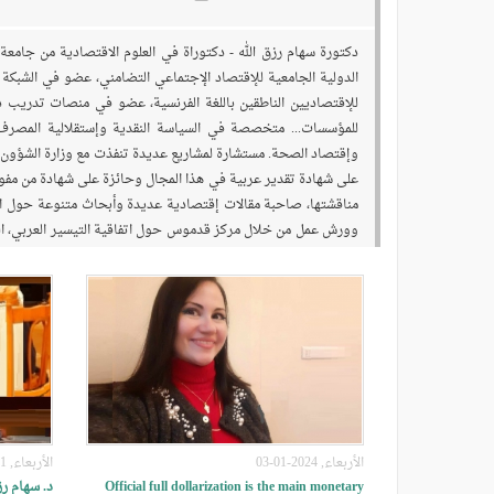
دكتورة سهام رزق الله - دكتوراة في العلوم الاقتصادية من جا
الدولية الجامعية للإقتصاد الإجتماعي التضامني، عضو في الشبكة 
للإقتصاديين الناطقين باللغة الفرنسية، عضو في منصات تدريب دو
للمؤسسات... متخصصة في السياسة النقدية وإستقلالية المصرف ا
وإقتصاد الصحة. مستشارة لمشاريع عديدة تنفذت مع وزارة الشؤون 
على شهادة تقدير عربية في هذا المجال وحائزة على شهادة من مفوض
مناقشتها، صاحبة مقالات إقتصادية عديدة وأبحاث متنوعة حول الات
وورش عمل من خلال مركز قدموس حول اتفاقية التيسير العربي، الميق
لقوننة "المسؤولية الاجتماعية للمؤسسات في لبنان" ونشرت العديد
استقلالية المصرف المركزي الى آفاق الدولرة ونظام سعر الصرف وتعزي
الأربعاء, 2024-01-03
الأربعاء, 2021-10-20
Official full dollarization is the main monetary
د. سهام رز