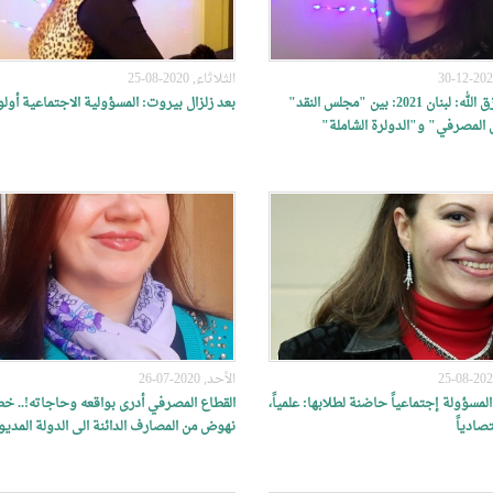
الثلاثاء, 2020-08-25
د. سهام رزق الله: لبنان 2021: بين "مجلس النقد"
بعد زلزال بيروت: المسؤولية الاجتماعية أولو
المصرفي" و"الدولرة الشاملة"
الأحد, 2020-07-26
لمسؤولة إجتماعياً حاضنة لطلابها: علمياً،
القطاع المصرفي أدرى بواقعه وحاجاته!.. خ
تصادياً
نهوض من المصارف الدائنة الى الدولة المديو