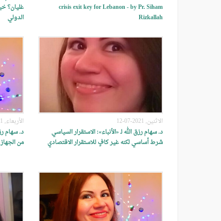
crisis exit key for Lebanon - by Pr. Siham
غليان؟ خي
Rizkallah
الدولي
الاثنين, 2021-07-12
الأربعاء, 2021-02-03
د. سهام رزق الله لـ «الأنباء»: الاستقرار السياسي
د. سهام رز
شرط أساسي لكنه غير كافٍ للاستقرار الاقتصادي
من الجهاز 