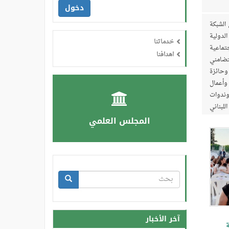
دخول
الشبكة
لدولية
خدماتنا
تماعية
اهدافنا
تضامني
وحائزة
وأعمال
وندوات
للبناني
ام الى
المجلس العلمي
استمارة
البحث
بحث
آخر الأخبار
ة