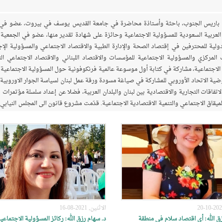
معة باريس الجنوب، باحثة وأستاذة محاضرة في جامعة القديس يوسف في بيروت، عضو في 
العربية السعودية للمسؤولية الاجتماعية وحائزة على شهادة تقدير منها، عضو في الجمعية ا
لية للمحترفين في إقتصاد الصحة والإدارة الطبية والاقتصاد الاجتماعي والمسؤولية الإج
لمركزي والمسؤولية الاجتماعية للمؤسسات والاقتصاد اللبناني والاقتصاد الاجتماعي ال
الاجتماعية، مشاركة في كتابة أول موسوعة عالمية فرنكوفونية حول المسؤولية الاجتماعية 
ية الاتحاد الأوروبي للمشاركة في صياغة مسودة ورقة عمل لبنان لسياسة الجوار الاوروبية 
فاقات التجارية والاقتصادية بين لبنان والبلدان العربية، فضلا عن إعداد سلسلة مؤتمرات 
اق الاجتماعي والتنمية الاقتصادية الاجتماعية. قدّمت مشروع قانون الى المجلس النيابي ا
 من المقالات دوليا ومحليا لاسيما عن الأزمة الاقتصادية في لبنان من إشكالية الدين الع
ز التنمية الاقتصادية المتوازنة والمستدامة.
الاثنين, 2021-08-16
ق الله: أي اقتصاد سلام في منطقة
د. سهام رزق الله: ركائز المسؤولية الاجتماعي