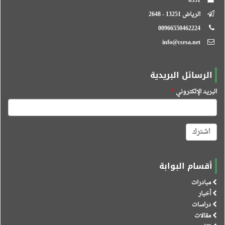
6551
الرياض 13251 - 2648
00966550462224
info@csrsa.net
الرسائل البريدية
البريد الإلكتروني
*
اشترك
أقسام البوابة
مبادرات
أخبار
دراسات
مقالات