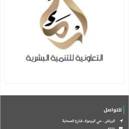
للتواصل
الرياض - حي اليرموك- شارع الصحابة