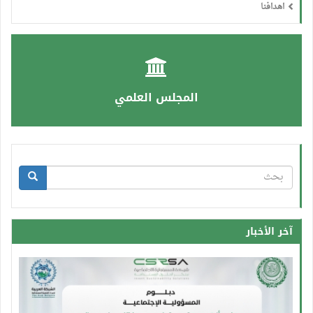
اهدافنا
المجلس العلمي
استمارة
البحث
بحث
آخر الأخبار