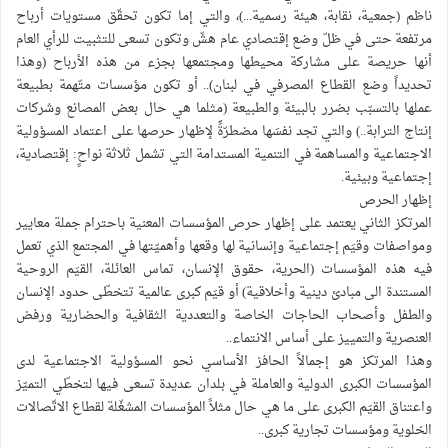
ناظم (جمعية، نقابة، هيئة رسمية...)، والتي إما تكون تحقّق مستويات أرباح
مرتفعة حتى في ظلّ وضع إقتصادي عام هشّ وتكون تسعى للتثبيت للرأي العام
أنها حريصة على مشاركة محيطها ومجتمعها بجزء من هذه الأرباح (وهذا
تحديداً وضع القطاع المصرفي في لبنان).. أو تكون مؤسسات متّهمة بطبيعة
عملها بالتسبّب بضرر بالبيئة والطبيعة (مثلما هي حال بعض المصانع وشركات
إنتاج الترابة..) والتي تجد نفسَها مضطرّةًَ لإظهار حرصها على اعتماد المسؤولية
الاجتماعية والمساهمة في التنمية المستدامة التي تشمل ثلاثة نواحٍ: إقتصادية،
إجتماعية وبيئية.
إظهار الحرص
المرتكز الثاني يعتمد على إظهار حرص المؤسسات المعنية باحترام جملة معايير
ومواصفات وقيَم إجتماعية وإنسانية لها وقعها وأهميّتها في المجتمع الذي تعمل
فيه هذه المؤسسات (الحرية، حقوق الإنسان، تماس العائلة، القيَم الروحية
المستندة الى مبادئ دينية وأخلاقية) أو قيَم كبرى عالمية تتخطّى حدود الإنسان
والطفل وأصحاب الحاجات الخاصة والتعددية الثقافية والحضارية ورفض
العنصرية والتمييز على أساس الانتماء..
وهذا المرتكز هو إجمالاً الحافز الأساسي نحو المسؤولية الاجتماعية لدى
المؤسسات الكبرى الدولية والعاملة في بلدان عديدة تسعى فيها لتخطّي التميّز
واعتناق القيَم الكبرى على ما هي حال مثلاً المؤسسات المشغّلة لقطاع الاتّصالات
الخلوية ومؤسسات تجارية كبرى..