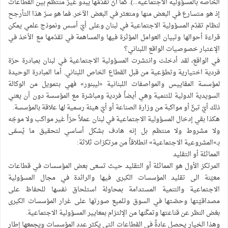
الخاصة بالمسؤولية الاجتماعية...). كما أنّ تقدّمَها يبدو غيرَ منتظم بين القطاعات
إذ هو متسارع في البعض منها ومتعثر في البعض الآخر. فما هو سرّ هذا التأرجح
لنظام تقدّم المسؤولية الاجتماعية في لبنان وعلى أيّ أسس ونموذج علمي يمكن
قراءة أحوالها وتبيان العوامل المؤثرة فيها والمساهمة في تقدّمها مع الأخذ في
الإعتبار خصوصيات الواقع اللبناني؟
في الواقع، لقد أدخلت وانتشرت المسؤولية الاجتماعية في لبنان بمبادرة حرّة
فردية اختيارية وتطوّعية من قبل القطاع الخاص اللبناني. أما المبادرة الوحيدة
لمؤسسة المقاييس والمواصفات اللبنانية «ليبنور» فهي بتمويل من الوكالة
السويدية الدولية للتنمية وهي أيضاً فردية ومباشرة مع المؤسسة دون أن يعني
ذلك أيّ تبنٍّ أو مواكبة من وزارة الصناعة أو أيّ هيئة رسمية لها علاقة بالمؤسسة.
هكذا بقي إدخال المسؤولية الاجتماعية في لبنان عملاً حرّاً غير مواكب ولا موجّه
ولا مشروط ولا منتظم بل إنه هادف بشكل أساسي لتحقيق ما يُسمّى
بـ»المشروعية الاجتماعية» انطلاقاً من مرتكزات ثلاثة:
المماثلة أو التقليد
المرتكز الأول هو المماثلة أو التقليد حيث تسعى بعض المؤسسات في قطاعات
معيّنة الى تقليد المؤسسات الكبرى فيها والرائدة في مجال المسؤولية
الاجتماعية والتنمية المستدامة بمحاولة استلحاق نفسها للحفاظ على
مصداقيّتها وحصّتها في السوق وتلميع صورتها على غرار المؤسسات الكبرى
بغض النظر عن قناعتها وتمكّنها من الإلتزام بمعايير المسؤولية الاجتماعية.
وهذا الخيار يحصل عادةً في القطاعات التي يكثر عدد المؤسسات ويجمعها إطار