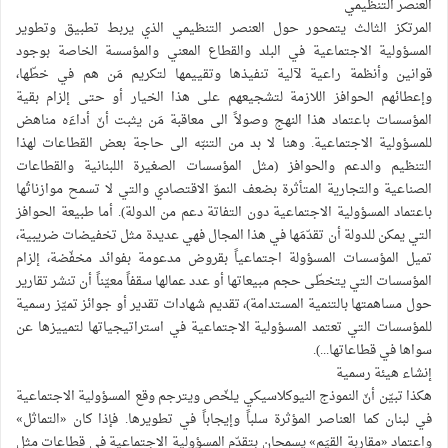
العنصر التنظيمي
المرتكز الثالث يتمحور حول العنصر التنظيمي الذي يربط تطبيق وتطوير
المسؤولية الاجتماعية في البلد والقطاع المعني والمؤسسة الخاصة بوجود
قوانين وأنظمة راعية لآلية تنفيذها وتقييمها لتكريم مَن هم في خطّها،
وإعطائهم الحوافز اللازمة لتشجيعهم على هذا الخيار أو حتى إلزام بقية
المؤسسات باعتماد هذا النهج وصولاً الى معاقبة مَن يثبت أنّ أداءَه مناهض
للمسؤولية الاجتماعية. وهنا لا بد من التنبّه الى حاجة بعض القطاعات لهذا
التنظيم والدعم والحوافز (مثل المؤسسات الصغيرة اللبنانية والقطاعات
الصناعية والتجارية المتأثرة بضعف النموّ الاقتصادي والتي لا تسمح موازناتُها
باعتماد المسؤولية الاجتماعية دون التفاتة دعم من الدولة). أما طبيعة الحوافز
التي يمكن للدولة أن تقدّمَها في هذا المجال فهي عديدة مثل تخفيضات ضريبية،
تميل المؤسسات المسؤولة اجتماعياً بقروض مدعومة بفوائد مخفّضة، إلزام
المؤسسات التي يتخطّى حجم مبيعاتها أو عدد عمالها سقفاً معيّناً أن تنشر تقارير
حول مساهمتها بالتنمية المستدامة)، تقديم شهادات تقدير أو جوائز تميّز رسمية
للمؤسسات التي تعتمد المسؤولية الاجتماعية في استراتيجياتها لتمييزها عن
سواها في قطاعاتها...).
إنشاء هيئة رسمية
هكذا تبيّن أنّ النموذج النيوكلاسيكي يلخّص ويترجم وقع المسؤولية الاجتماعية
في لبنان كما العناصر المؤثرة سلباً وإيجاباً في تطويرها. فإذا كان «التماثل»
واعتماد «مقاربة القيَم» يسمحان بتقدّم المسؤولية الاجتماعية في قطاعات مثل