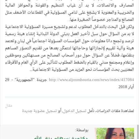
المصارف والاتصالات، لا بد أنّ غياب التنظيم والقوننة والحوافز المالية
والضريبية والمعنوية لا يشجّع على تنامي المسؤولية في القطاعات الأضعف مثل
المصانع والمتاجر خصوصاً الصغيرة منها.
ولكن قبل البحث بالتدخّل المطلوب لدعم وتشجيع مسيرة المسؤولية الاجتماعية
لا بد من السؤال حول سبل تأخير العمل بتبنّي الدولة اللبنانية إنشاء هيئة رسمية
ترصد وتجمع داتا معلومات حول المؤسسات المسؤولة اجتماعياً في لبنان وتعتمد
هيئة وآلية تقييم لإنجازاتها وحاجاتها لتتمكّن بعدها من تقديم التصوّر المساهم
بتقدّمها، فضلاً عن السؤال حول دور أصحاب المصالح من مستهلكين وموظفين
وإعلام ومجتمع مدني بالقيام بالضغط المطلوب للتأثير على الرأي العام والأفرقاء
المعنيّين بحث المؤسسات نحو المزيد من المسؤولية الاجتماعية...
http://www.aljoumhouria.com/news/index/417084
جريدة "الجمهورية" - 29
أيار 2018
مقال
لمشاهدة ملفات الدراسات، نأمل
تسجيل الدخول
, أو
تسجيل عضوية جديدة
بواسطة:
دكتورة /سهام رزق الله