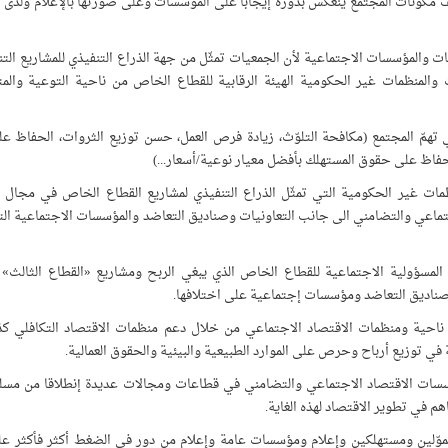
مكوّنات المجتمع ينعكس بدوره إيجابا على المؤسسات وعلى صورتها بالإعلام ولدى ال
ت والمؤسسات الاجتماعية لأن الجمعيات تمثّل من جهة الذراع التنفيذي للمشاريع التن
 والمنظمات غير الحكومية الهيئة الرقابية للقطاع الخاص من ناحية التوعية والمتا
همّ المجتمع (مكافحة التلوّث، زيادة فرص العمل، حسن توزيع الثروات، الحفاظ على
لحفاظ على حقوق المستهلك بأفضل معيار نوعية/أسعار...)
نظمات غير الحكومية التي تمثّل الذراع التنفيذي لمشاريع القطاع الخاص في مجال ا
اجتماعي والتضامني الى جانب التعاونيات وصناديق التعاضد والمؤسسات الاجتماعية الت
لمسؤولية الاجتماعية للقطاع الخاص الذي يبغي الربح ومشاريع «القطاع الثالث» (
ناديق التعاضد ومؤسسات إجتماعية على اختلافها.
ن ناحية ومنظمات الاقتصاد الاجتماعي من خلال دعم منظمات الاقتصاد التكافلي كذ
في توزيع أرباح وحرص على الموارد الطبيعية والبيئية والحقوق العمالية.
ؤسسات الاقتصاد الاجتماعي والتضامني في قطاعات ومجالات عديدة إنطلاقا من مسلم
م في تطوير الاقتصاد لهذه الغاية.
مموّلين ومستهلكين وإعلام ومؤسسات عامة وإعلام من دور في الضغط أكثر فأكثر عل