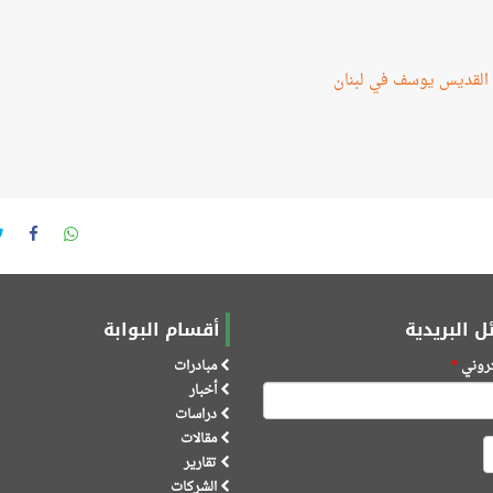
 القديس يوسف في لبنان
ل البريدية
أقسام البوابة
كتروني
*
مبادرات
أخبار
دراسات
مقالات
تقارير
الشركات