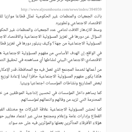
http://www.aljoumhouria.com/news/index/394959
باتت الجمعيات والمنظمات غير الحكومية تمثّل قطاعا موازيا 
الاقتصاد الاجتماعي وتطويره.
السؤال عن دورها في تعزيز المسؤولية الاجتماعية والاقتصاد الا
المسؤولية الاجتماعية من جهة؟ وكيف يتبلور دورها في تعزيز قطا
في الواقع، إن الهدف الأساسي من مفهوم المسؤولية الاجتماعية هو
الاقتصادي-الاجتماعي-البيئي لنشاطها أي مساهمته في تحقيق التنمي
من أعمالها لخدمة المجتمع الذي تعمل فيه مع المحافظة، قدر الإمكان
هكذا يكون مفهوم المسؤولية الاجتماعية حافزا أيضا لإعادة توزيع
لبعض المشاريع ونشاطات المؤسسات اجتماعيا وبيئيا.
كما يساهم داخل المؤسسات في تحسين إنتاجية الموظفين من خلا
المحترمة التي تزيد من وفائهم وانتمائهم لمؤسساتهم.
كما تحسّن المسؤولية الاجتماعية علاقة الشركات مع مختلف الف
القطاع وإدارات عامة وإعلام ومجتمع مدني عبر اعتماد معايير حو
هؤلاء الأفرقاء المتأثرين بعملها والمؤثرين فيه على حد سواء.