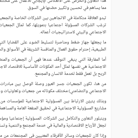
هذا التعاون والحرص على الانعكاس الإيجابي للأعمال على مختلف 
مما يساهم في تحسين وتكبير حصّتها في السوق.
تبدو العلاقة متكاملة في الاتجاهين بين الشركات الخاصة والجمعيا
ترغب الشركات المسؤولة اجتماعيا بتمويلها، كما تمثّل الجمعيات
الاجتماعي والبيئي لاستراتيجيات أعماله.
ما يجعلها جهاز ضغط ومناصرة لتسليط الضوء على القضايا التي ت
الطبيعية، إحترام حقوق العمال والمنافسة الشريفة في الأسواق وا
أما المفارقة التي ينبغي التوقّف عندها فهي أن الجمعيات والم
الاجتماعية هي نفسها تمثّل أحد المكوّنات الأساسية للاقتصاد ال
الربح بل تعمل فقط لخدمة الانسان والمجتمع.
من هنا، تكون الجمعيات جسر العبور وصلة الوصل بين مبادرات ا
الاجتماعي والتضامني) مختلف مكوناته من جمعيات وتعاونيات وص
وبذلك يتبيّن الارتباط بين المسؤولية الاجتماعية للمؤسسات م
مشاريع المسؤولية الاجتماعية في تحقيق المنفعة العامة والمساهمة 
ويتبلور التعاون والتكامل بين الشركات المسؤولية إجتماعيا وم
تجعل الأرباح الاقتصادية والمالية في خدمة المجتمع والتنمية وتساه
وإذا كان للجمعيات وسائر الأفرقاء المعنيين في المجتمعات من 