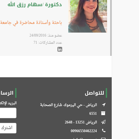
دكتورة /سهام رزق الله
باحثة وأستاذة محاضرة في جامعة
عضو منذ: 24/09/2016
عدد المشاركات: 71
للتواصل
الرسائ
البريد الإل
الرياض - حي اليرموك- شارع الصحابة
6551
الرياض 13251 - 2648
اشترك
00966550462224