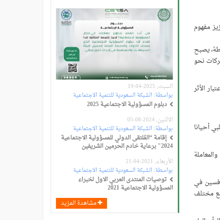
يز مفهوم
عدد السكان، لتتخطى أكثر من 10 آلاف جمعية ناشطة، يصبح
ركات نحو
السبت, 2025-04-19
بار الأثر
بواسطة:
الشبكة السعودية للتنمية الاجتماعية
دبلوم المسؤولية الاجتماعية 2025
الاثنين, 2024-08-05
بي أحيانا
بواسطة:
الشبكة السعودية للتنمية الاجتماعية
إقامة “المُلتقى الدولي للمسؤولية الاجتماعية
2024" برعاية خادم الحرمين الشريفين
المعاملة
الأربعاء, 2021-04-21
بواسطة:
الشبكة السعودية للتنمية الاجتماعية
توصيات المنتدى العربي الاول لخبراء
افسين في
المسؤولية الاجتماعية 2021
مع مختلف
مشاهدة المزيد