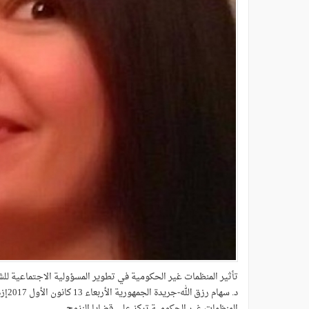
تأثير المنظمات غير الحكومية في تطوير المسؤولية الاجتماعية للشر
د. سهام رزق الله-جريدة الجمهورية الأربعاء 13 كانون الأول 2017إزدهار الجمعيات دينامو المسؤولية الإجتماعية
المنظمات غير الحكومية تركز على قضايا النزوح