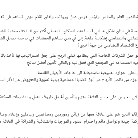
للقطاعين العام والخاص وتؤمّن فرص عمل ورواتب وآفاق تقدّم مهني تساهم في تعز
وسط الازدهار اللافت لتنامي عدد الجمعيات والمنظمات غير الحكومية في لبنان بشكل خيالي قياسا ب
جتماعي والتضامني إشكالية ملحّة. إلى أي مدى تساهم الجمعيات في توجيه تمويل الش
ع الاقتصاد التضامني من جهة أخرى؟
 حمل الشركات الخاصة التي بنظامها تبغي الربح على جعل استراتيجياتها تأخذ بالاعت
ة المستدامة في المجتمع الذي تعمل فيه وبالتالي تأمين أفضل نتائج
، على الموارد الطبيعية للاستجابة الى حاجات الأجيال القادمة.
 جزء من فائض الأرباح من أجل قضايا اجتماعية بيئية تنموية والتعويض عن الأثر السل
ل الحرص على حسن العلاقة معهم وتأمين أفضل ظروف العمل والتقديمات الممكنة و
رقاء الذين هم على علاقة معها من زبائن وموردين ومساهمين وعاملين وإعلام ومن
كمة جيدة وتواصل دائم واحترام العقود والموجبات والشفافية والشراكة في العلاقة 