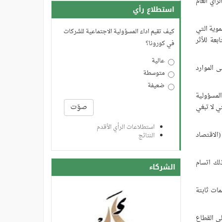
رأي العام
استطلاع رأي
موية التي
كيف تقيم اداء المسؤولية الاجتماعية للشركات
بعة للأثر
في كورونا؟
عالية
 الموارد
متوسطة
ضعيفة
لمسؤولية
الخيارات
صوّت
ي لا تبغي
استطلاعات الرأي الأقدم
الاقتصاد
النتائج
لك اتسام
الشركاء
ات ثابتة
ى القطاع