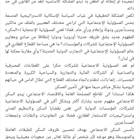
تجميده أو إبطاله أو الطعن به تبدو المشكلة الأساسية أبعد من القانون في حد
ذاته.
تكمن المشكلة الحقيقية في غياب السياسة الإسكانية الاستراتيجية المتسمة
بحس المسؤولية الإجتماعية التي تراعي مختلف المعنيين بالملف من مالكين
ومستأجرين ودولة وإعلام ورأي عام...فماذا تعني المسؤولية الإجتماية لـ«السكن»
كمفهوم جديد يشق طريقه حديثا أوروبيا ودوليا إنطلاقا من مبادئ ومعايير
المسؤولية الإجتماعية للشركات والمؤسسات؟ ما هي مساحة القطاع العقاري في
عالم المسؤولية الإجتماعية في التجارب الدولية الحديثة؟ وأي مقاربة ممكنة لها
في لبنان؟
لم تعد المسؤولية الاجتماعية للشركات حكرا على القطاعات المصرفية
والصناعية أو الشركات المالية والتجارية والسياحية الكبيرة والمتعددة
الجنسيات...إنما باتت تتقدّم باتجاه مختلف القطاع التي تطال الناس في حياتهم
اليومية بشكل مباشر سيما منها في تأمين المسكن.
هكذا استنادا الى تقاطع المصلحة العامة والاقتصاد الاجتماعي، يبدو السكن
الاجتماعي مفهوم جديد يشارك أكثر وبشكل أكبر في المسؤولية الاجتماعية
للشركات، المؤسسات الدولية التي تعنى بقضايا السكن والتنظيم المدني
واستراتيجيات الاستثمار العقاري، فضلا عن التعاونيات والنقابات وتجمعات
المستأجرين.
تأسس السكن الاجتماعي بهدف تحسين ظروف السكن للطبقات العاملة
والمتوسطة وهو موجّه لأي شخص أو عائلة تعاني من صعوبات معيشية ويحق