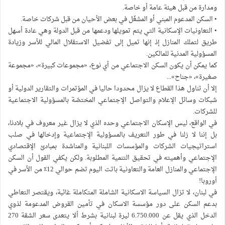
ومدارة من قبل هيئة عامة أو خاصة.
• السكن المدعوم المبني أو المشغّل في بعض الأحيان من قبل شركات خاصة.
• التعاونيات الإسكانية التي يتم تمويلها ودعمها من قبل الدولة وهي عادة أسهل
طريق لتملك المنازل إذ إنها تميل إلى تفضيل الاستقلال المالي للأسر وزيادة
المسؤولية المدنية للمالكين.
كما يمكن أن يكون السكن الاجتماعي من أي نوع، «مجموعات كبيرة»، «مجموعة
صغيرة»، «جناح»...
إلا أن تناول هذا القطاع لا يزال محدودا حاليا في المؤتمرات والتقارير الدولية أو
شبكات وسائل الإعلام والتواصل الإجتماعي المختصّة بالمسؤولية الاجتماعية
للشركات.
في الواقع، ليس الإسكان الاجتماعي وحده الذي لا يزال غير معروف في بلادنا،
بل إننا لا زلنا في طور التعريف بالمسؤولية الإجتماعية وإدخالها في صلب
استراتيجيات الشركات والمؤسسات اللبنانية والمناشدة بمبادئ الإقتصادي
الإجتماعي وأهميته في تحقيق التنمية المطلوبة. ولكن يكفي القول أن السكن
الإجتماعي والمنازل العامة والتعاونية باتت اليوم تضم حوالي 12٪ من الأسر في
أوروبا!
في لبنان، لا تزال السياسة الاسكانية الشاملة المتكاملة غائبة، ويقتصر التعاطي
بدعم السكن على دور مؤسسة الاسكان في تأمين القروض المدعومة لذوي
الدخل الذي يقل عن 6.750.000 ليرة لبنانية بشرط ألا يتعدى سعر الشقة 270