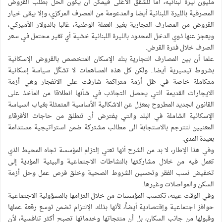
مليون ليرة لبنانية، أما للشقق الأغلى فيمكن أن يكون الحل بطلب القروض
المصرفية بالليرة اللبنانية أيضا والمدعومة من المصرف المركزي، وإلا يبقى خيار
القروض من المصارف التجارية بغير العملة الوطنية، غالبا بالدولار الأميركي،
ويعجز عنها ذوي الدخل المحدود بالليرة اللبنانية خشية أي تغير محتمل في سعر
الصرف خلال فترة القرض.
علما أن بين المصارف التجارية بنك الإسكان المتخصص بالقروض الإسكانية
بشروط تيسيرية أيضا.. ولكن كل هذه المساهمات لا تشكّل سياسة إسكانية
متكاملة خاصة في ظل أزمة متراكمة شارفت على الانفجار وهي أزمة
الايجارات القديمة التي يحصل التجاذب في شأنها انطلاقا من المآخذ على
القانون الجديد المطروح بمعزل عن الاشكالية الأساسية المتمثلة بغياب السياسة
الإسكانية الشاملة في البلد والتي يفترض أن تنطلق من حاجات الأفرقاء
المعنيين لتترجم بالاستجابة الى مطالب مشتركة ضمن استراتيجية مستدامة
بعيدة المدى.
وفي هذا الإطار، لا بد من الشرح أنها تعني إلتزام المؤسسة تجاه المحيط الذي
تعمل فيه من خلال مشاركتها بالنشاطات الاجتماعية والبيئية المؤدية إلى
تخفيض نسب الفقر وتحسين الشروط الصحية وخلق فرص عمل وحل أزمة
السكن والمواصلات وغيرها.
وفي الوقت عينه، تكتسب المؤسسات من خلال التزامها بالمسؤولية الاجتماعية
حوافز اجتماعية وإقتصادية أيضاً، لأنها بذلك الإلتزام تضمن توسع رقعة عملها
وقبولها من جانب السكان، بل أن منتجاتها وخدماتها تصبح أكثر تنافسية، لأن