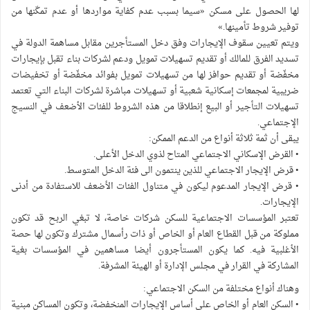
لها الحصول على مسكن «سيما بسبب عدم كفاية مواردها أو عدم تمكّنها من
توفير شروط تأمينها.»
ويتم تعيين سقوف الإيجارات وفق دخل المستأجرين مقابل مساهمة الدولة في
تسديد الفرق للمالك أو تقديم تسهيلات تمويل ودعم لشركات بناء تقبل بإيجارات
مخفّضة أو تقديم حوافز لها من تسهيلات تمويل بفوائد مخفّضة أو تخفيضات
ضريبية لمجمعات إسكانية شعبية أو تسهيلات مباشرة لشركات البناء التي تعتمد
تسهيلات التأجير أو البيع إنطلاقا من هذه الشروط للفئات الأضعف في النسيج
الإجتماعي.
يبقى أن ثمة ثلاثة أنواع من الدعم الممكن:
• القرض الإسكاني الاجتماعي المتاح لذوي الدخل الأعلى.
• قرض الإيجار الاجتماعي للذين ينتمون الى فئة الدخل المتوسط.
• قرض الإيجار المدعوم ليكون في متناول الفئات الأضعف للاستفادة من أدنى
الإيجارات.
تعتبر المؤسسات الاجتماعية للسكن شركات خاصة، لا تبغي الربح قد تكون
مملوكة من قبل القطاع العام أو الخاص أو ذات رأسمال مشترك وتكون لها حصة
الأغلبية فيه. كما يكون المستأجرون أيضا مساهمين في المؤسسات بغية
المشاركة في القرار في مجلس الإدارة أو الهيئة المشرفة.
وهناك أنواع مختلفة من السكن الاجتماعي:
• السكن العام أو الخاص على أساس الإيجارات المنخفضة، وتكون المساكن مبنية