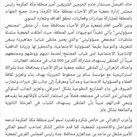
خالد الفيصل مستشار خادم الحرمين الشريفين أمير منطقة مكة المكرمة رئيس
مجلس إدارة جمعية مراكز الأحياء بمنطقة مكة الكرمة، وحث جميع الجهات
بالمنطقة للمشاركة بمبادرات وفعاليات، تحقق أهدافه وشعاره السنوي.
وبيّن الأمين العام لجمعية مراكز الأحياء بمحافظة جدة ، أن ملتقى “مجتمعي
مسؤوليتي” يأتي تنفيذاً لتوجيهات أمير المنطقة، حيث أطلقت الجمعية سلسلة
ملتقيات “مجتمعي مسؤوليتي” والذي يعتبر ملتقى شبابيا جماهيريا؛ يسعى
للتعريف والتوعية بقيمة المسؤولية الاجتماعية، والتحفيز لها وزيادة الدافعية
الإنتاجية الاجتماعية لدى شباب المجتمع؛ لخدمة دينهم ووطنهم ومجتمعهم،
مبيناً أن الملتقى يستهدف مشاركة أكثر من 600 شاب في مختلف الفعاليات.
وأضاف الزهراني، أن الملتقى تنظمه جمعية مراكز الأحياء بمحافظة جدة بشراكة
استراتيجية مع مؤسسة سالم بن محفوظ الخيرية؛ بهدف بناء وتعزيز ثقافة
العطاء والمسؤولية الاجتماعية وجدانياً ومعرفياً، إلى جانب نقل خبرات وتجارب
الضيوف في بناء المشاريع التطوعية بشكل احترافي، وتعزيز الجانب السلوكي
الإيجابي لدى الشاب في مجتمعه، فضلاً عن استثمار الشباب لأوقاتهم بما يفيدهم
وينمي قدراتهم، مبيناً بأن الملتقى يستهدف الشباب في المرحلة الثانوية
والجامعة بشكل عام.
وأعرب الزهراني عن خالص شكره وتقديره لسمو أمير منطقة مكة المكرمة لدعمه
المتواصل واللامحدود للجمعية، كما قدم خالص الشكر لصاحب السمو الملكي
الأمير مشعل بن ماجد بن عبدالعزيز محافظ جدة رئيس المجلس الفرعي لجمعية