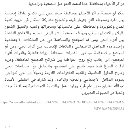
مراكز الأحياء بمحافظة جدة لدعمه المتواصل للجمعية وبرامجها.
يذكر أن جمعية مراكز الأحياء بمحافظة جدة، تعمل على تكوين علاقة إيجابية
بين الفرد ومحيطه الذي يعيش فيه، وتشجيع مشاركة السكان في جهود تنمية
المدن وتطويرها والمحافظة على مكتسباتها ومنجزاتها وتنمية وتعميق الشعور
بالولاء والانتماء للوطن، وتهدف الجمعية لنشر الوعي السليم والأخلاق الفاضلة
بين أفراد الحي ومن ثم المجتمع والمساهمة في حل المشكلات الاجتماعية
وإحياء دور التواصل الاجتماعي والعلاقات الإيجابية بين أفراد الحي، ومن ثم
المجتمع والاستفادة من ذوى القدرات المختلفة لزيادة فاعلية وقدرات أفراد
المجتمع، إلى جانب رفع روح المواطنة بين شرائح المجتمع المختلفة، وملء
أوقات الفراغ فيما يعود بالنفع على المجتمع، والتفاعل مع احتياجات الحي
وطرح الحلول المناسبة، وتقديم الاقتراحات اللازمة وصولاً إلى حي نموذجي
يسوده التكافل الاجتماعي والمحبة والإخاء. وقد شارك في الملتقى الأستاذ
عبدالله العليان مدير عام فرع وزارة العمل والتنمية الاجتماعية بمحافظة جدة،
ونخبة من الضيوف المميزين.
https://www.albiladdaily.com/%D9%85%D8%B1%D8%A7%D9%83%D8%B2-
%D8%A7%D9%84...
خبر