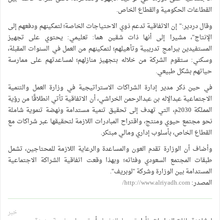
القطاعات الحكومية والقطاع الخاص.
وقال دردير:" إن الاتفاقية تدعم ذوي الاحتياجات الخاصة؛ لتمكينهم ودفعهم إلى
الإنتاج"، مشيرا إلى أنها ذات شقين هما: تعليمي: يحتوي على تجهيز
المستفيدين ببرامج تدريبية وتأهيلهم؛ لتمكينهم من العمل في السنوات المقبلة،
وسكني: ستقوم الشركة من خلاله بتجهيز منازلهم؛ لمساعدتهم على ممارسة
حياتهم بشكل طبيعي.
في حين ذكر مدير إدارة الشراكات الاستراتيجية في وزارة العمل والتنمية
الاجتماعية عبدالإله بن عبدالرحمن الخراشي، أن الاتفاقية تأتي انطلاقًا من رؤية
المملكة 2030م، التي تهدف إلى تحقيق تنمية مستدامة ونهضة تنموية شاملة
نحو مجتمع حيوي ومنتج، واقتراح المبادرات اللازمة لتحقيقها عبر شراكات مع
القطاع الخاص، بأسلوب إداري ومالي مبتكر.
وأضاف أن الوزارة تقدم العون والمساعدة والرعاية اللازمة للمحتاجين، تشمل
طبقات المجتمع السعودي وفئاته؛ وبهذا وقعت اتفاقية الشراكة الاجتماعية
المستدامة بين الوزارة وشركة "لوبريف".
المصدر:
http://www.alriyadh.com/
خبر