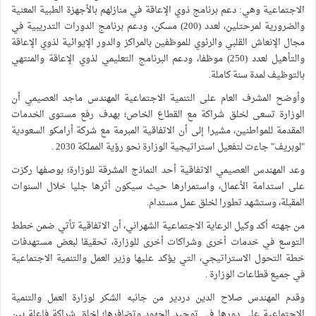
الاجتماعية وهي: دعم برنامج ذوي الإعاقة في منازلهم بالأجهزة الطبية المعنية
والضرورية لمرحتلين، لعدد (200) مسكن، ودعم برنامج الدورات التدريبية في
مجال الإنعاش القلبي والرئوي للموظفين بالمراكز والدور الإيوائية لذوي الإعاقة
والتأهيل لعدد (250) موظفا، ودعم البرنامج التعليمي لذوي الإعاقة والمنتهي
بالتوظيف لمدة سنة كاملة.
وأوضح المشرف العام على التنمية الاجتماعية المهندس ماجد العصيمي أن
الوزارة تسعى لخلق شراكة مع القطاع الخاص؛ بهدف رفع مستوى الخدمات
المقدمة للمواطنين، مشيرا إلى أن الاتفاقية المبرمة مع شركة أرامكو السعودية
"لوبريف" جاءت لتفعيل استراتيجية الوزارة نحو رؤية المملكة 2030 .
وعد المهندس العصيمي الاتفاقية أحد النماذج المشرقة للوزارة؛ بوصفها ركزت
على استدامة الأعمال، واستمرارها حيث سيكون أثرها جليا خلال السنوات
المقبلة، وستشهد تطورا لخلق عمل مستدام.
من جهته أكد وكيل الرعاية الاجتماعية الشهراني، أن الاتفاقية تأتي ضمن خطط
التوسع في خدمات أخرى وشراكات أخرى للوزارة، تحقيقا لبعض مستهدفات
خطة التحول الاستراتيجي، التي يؤكد عليها وزير العمل والتنمية الاجتماعية
في جميع قطاعات الوزارة .
وقدم المهندس صلاح الدين دردير من جانبه الشكر لوزارة العمل والتنمية
الاجتماعية على دورها في توحيد الجهود وتضافرها؛ لخلق شراكة فاعلة بين