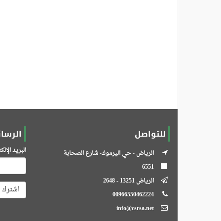
للتواصل
الرسائ
البريد الإل
الرياض - حي اليرموك- شارع الصحابة
6551
الرياض 13251 - 2648
اشترك
00966550462224
info@csrsa.net