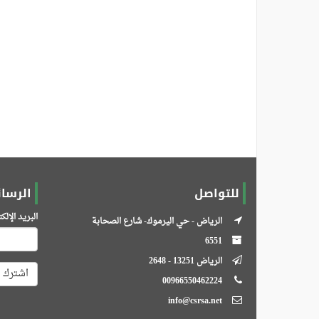
للتواصل
الرسائ
البريد الإل
الرياض - حي اليرموك- شارع الصحابة
6551
الرياض 13251 - 2648
اشترك
00966550462224
info@csrsa.net