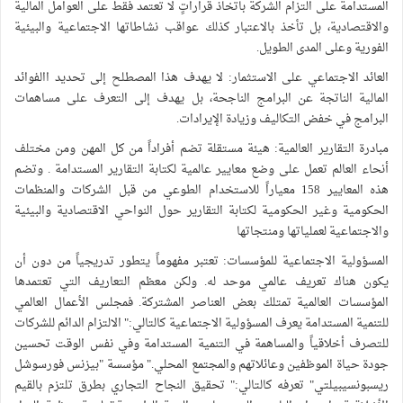
لمستدامة على التزام الشركة باتخاذ قراراتٍ لا تعتمد فقط على العوامل المالية
الاقتصادية، بل تأخذ بالاعتبار كذلك عواقب نشاطاتها الاجتماعية والبيئية
لفورية وعلى المدى الطويل.
لعائد الاجتماعي على الاستثمار: لا يهدف هذا المصطلح إلى تحديد االفوائد
لمالية الناتجة عن البرامج الناجحة، بل يهدف إلى التعرف على مساهمات
لبرامج في خفض التكاليف وزيادة الإيرادات.
بادرة التقارير العالمية: هيئة مستقلة تضم أفراداً من كل المهن ومن مختلف
نحاء العالم تعمل على وضع معايير عالمية لكتابة التقارير المستدامة . وتضم
هذه المعايير 158 معياراً للاستخدام الطوعي من قبل الشركات والمنظمات
لحكومية وغير الحكومية لكتابة التقارير حول النواحي الاقتصادية والبيئية
الاجتماعية لعملياتها ومنتجاتها
لمسؤولية الاجتماعية للمؤسسات: تعتبر مفهوماً يتطور تدريجياً من دون أن
كون هناك تعريف عالمي موحد له. ولكن معظم التعاريف التي تعتمدها
لمؤسسات العالمية تمتلك بعض العناصر المشتركة. فمجلس الأعمال العالمي
لتنمية المستدامة يعرف المسؤولية الاجتماعية كالتالي:" الالتزام الدائم للشركات
لتصرف أخلاقياً والمساهمة في التنمية المستدامة وفي نفس الوقت تحسين
ودة حياة الموظفين وعائلاتهم والمجتمع المحلي." مؤسسة "بيزنس فورسوشل
يسبونسيبيلتي" تعرفه كالتالي:" تحقيق النجاح التجاري بطرق تلتزم بالقيم