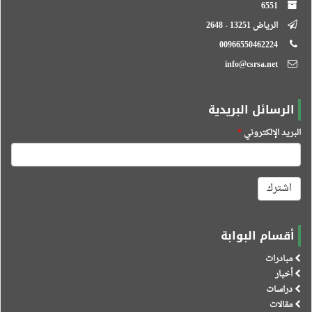
6551
الرياض 13251 - 2648
00966550462224
info@csrsa.net
الرسائل البريدية
لبريد الإلكتروني
*
اشترك
أقسام البوابة
مبادرات
أخبار
دراسات
مقالات