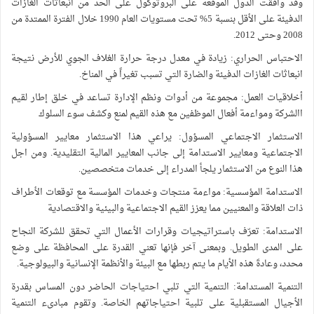
قد وافقت الدول الموقعة على البروتوكول على الحد من انبعاثات الغازات
الدفيئة على الأقل بنسبة 5% تحت مستويات العام 1990 خلال الفترة الممتدة من
20 وحتى 2012.
لاحتباس الحراري: زيادة في معدل درجة حرارة الغلاف الجوي للأرض نتيجة
نبعاثات الغازات الدفيئة والضارة التي تسبب تغيراً في المناخ.
خلاقيات العمل: مجموعة من أدوات ونظم الإدارة تساعد في خلق إطار لقيم
الشركة ومواءمة أفعال الموظفين مع هذه القيم لمنع وكشف سوء السلوك
لاستثمار الاجتماعي المسؤول: يراعي هذا الاستثمار معايير المسؤولية
لاجتماعية ومعايير الاستدامة إلى جانب المعايير المالية التقليدية. ومن اجل
ذا النوع من الاستثمار يلجأ المدراء إلى خدمات متخصصين.
لاستدامة المؤسسية: مواءمة منتجات وخدمات المؤسسة مع توقعات الأطراف
ات العلاقة والمعنيين مما يعزز القيم الاجتماعية والبيئية والاقتصادية
لاستدامة: تعرّف باستراتيجيات وقرارات الأعمال التي تحقق للشركة النجاح
لى المدى الطويل. وبمعنى آخر فإنها تعني القدرة على المحافظة على وضع
حدد، وعادةَ هذه الأيام ما يتم ربطها مع البيئة والأنظمة الإنسانية والبيولوجية.
لتنمية المستدامة: التنمية التي تلبي احتياجات الحاضر دون المساس بقدرة
لأجيال المستقبلية على تلبية احتياجاتهم الخاصة. وتقوم مبادىء التنمية