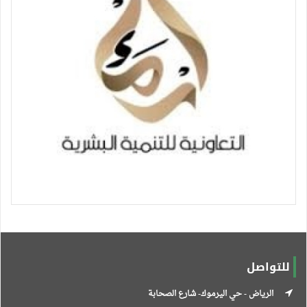
للتواصل
الرياض - حي اليرموك- شارع الصحابة