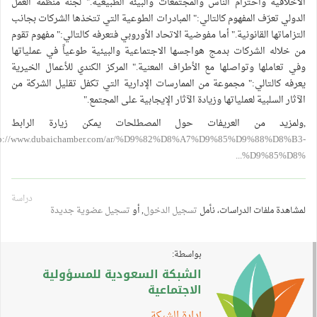
لأخلاقية واحترام الناس والمجتمعات والبيئة الطبيعية." لجنة منظمة العمل
لدولي تعرّف المفهوم كالتالي:" المبادرات الطوعية التي تتخذها الشركات بجانب
لتزاماتها القانونية." أما مفوضية الاتحاد الأوروبي فتعرفه كالتالي:" مفهوم تقوم
ن خلاله الشركات بدمج هواجسها الاجتماعية والبيئية طوعياً في عملياتها
في تعاملها وتواصلها مع الأطراف المعنية." المركز الكندي للأعمال الخيرية
عرفه كالتالي:" مجموعة من الممارسات الإدارية التي تكفل تقليل الشركة من
لآثار السلبية لعملياتها وزيادة الآثار الإيجابية على المجتمع."
ولمزيد من العريفات حول المصطلحات يمكن زيارة الرابط
http://www.dubaichamber.com/ar/%D9%82%D8%A7%D9%85%D9%88%D8%B3
%D9%85%D8%..
دراسة
مشاهدة ملفات الدراسات، نأمل
تسجيل الدخول
, أو
تسجيل عضوية جديدة
بواسطة:
الشبكة السعودية للمسؤولية
الاجتماعية
إدارة الشبكة