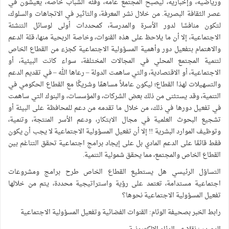
ورياضية، وإخبارية، ليصبح المجتمع عامة، وفئة الشباب خاصة، يعيشون في
عصر الثقافة البصرية. من خلال نشر المعرفة، والتاثير في الاتجاهات والسلوك،
لتكون منافسًا لدور الأسرة والمدرسة، كمحددات أولى لوسائل التنشئة
الاجتماعية، إلا أن ما يلاحظ على هذه القنوات، وخاصة الربحية منها، قلة الدعم
والاهتمام بتفعيل دور وأهمية المسؤولية الاجتماعية كجزء من القطاع الخاص
لتنمية المجتمع المحلي في المجالات المختلفة، سواء كانت البيئية، أو
الاجتماعية، أو الاقتصادية، والتي ساهمت الدولة – رعاها الله – في تقديم الدعم
والتسهيلات لهذا القطاع؛ ليكون عاملاً مساهمًا وشريكًا مع القطاع الحكومي في
التنمية، وقد يستثنى من ذلك بعض الشركات، والمؤسسات، والبنوك التي ساهمت
في تفعيل دورها في ذلك، من خلال ما تقدمه من دعم للمحافظة على البيئة أو
تشجيع البحوث العلمية في مجال الابتكار، ودعم الأسر المنتجة، وتنمية،
وتوظيف الموارد البشرية !! إلا أن تفعيل المسؤولية الاجتماعية لا يجب أن يكون
فقط قائمًا على الدعم المادي بل على إيجاد برامج اجتماعية تحقق التناغم بين
القطاع الخاص والمجتمع، مما يحقق شمولية التنمية.
التساؤل الرئيسي هل يستطيع القطاع الخاص طرح برامج ومشروعات
اجتماعية مستدامة، تعتمد على رؤية واستراتيجية محددة، يتم من خلالها
تفعيل المسؤولية الاجتماعية نحوها؟
رابط الخبر بصحيفة الوئام: القنوات الفضائية وتفعيل المسؤولية الاجتماعية