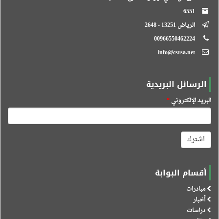
6551
الرياض 13251 - 2648
00966550462224
info@csrsa.net
الرسائل البريدية
البريد الإلكتروني
*
اشترك
أقسام البوابة
مبادرات
أخبار
دراسات