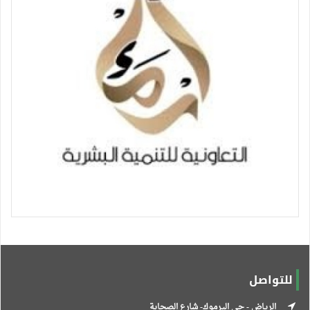
للتواصل
الرياض - حي اليرموك- شارع الصحابة