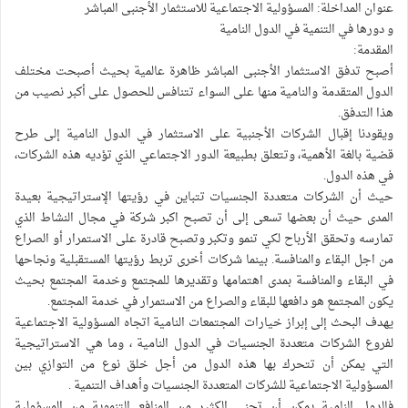
عنوان المداخلة: المسؤولية الاجتماعية للاستثمار الأجنبى المباشر
و دورها في التنمية في الدول النامية
المقدمة:
أصبح تدفق الاستثمار الأجنبى المباشر ظاهرة عالمية بحيث أصبحت مختلف
الدول المتقدمة والنامية منها على السواء تتنافس للحصول على أكبر نصيب من
هذا التدفق.
ويقودنا إقبال الشركات الأجنبية على الاستثمار في الدول النامية إلى طرح
قضية بالغة الأهمية، وتتعلق بطبيعة الدور الاجتماعي الذي تؤديه هذه الشركات،
في هذه الدول.
حيث أن الشركات متعددة الجنسيات تتباين في رؤيتها الإستراتيجية بعيدة
المدى حيث أن بعضها تسعى إلى أن تصبح اكبر شركة في مجال النشاط الذي
تمارسه وتحقق الأرباح لكي تنمو وتكبر وتصبح قادرة على الاستمرار أو الصراع
من اجل البقاء والمنافسة. بينما شركات أخرى تربط رؤيتها المستقبلية ونجاحها
في البقاء والمنافسة بمدى اهتمامها وتقديرها للمجتمع وخدمة المجتمع بحيث
يكون المجتمع هو دافعها للبقاء والصراع من الاستمرار في خدمة المجتمع.
يهدف البحث إلى إبراز خيارات المجتمعات النامية اتجاه المسؤولية الاجتماعية
لفروع الشركات متعددة الجنسيات في الدول النامية ، وما هي الاستراتيجية
التي يمكن أن تتحرك بها هذه الدول من أجل خلق نوع من التوازي بين
المسؤولية الاجتماعية للشركات المتعددة الجنسيات وأهداف التنمية .
فالدول النامية يمكن أن تجني الكثير من المنافع التنموية من المسؤولية