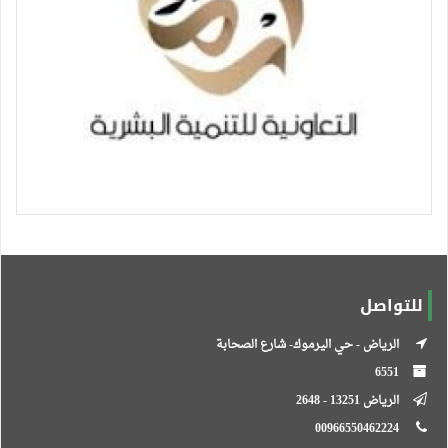
للتواصل
الرياض - حي اليرموك- شارع الصحابة
6551
الرياض 13251 - 2648
00966550462224