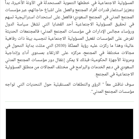
المسؤولية الاجتماعية في خططها التنموية المستحدثة في الآونة الأخيرة، بدأً
بتعزيز استثمار قدرات أفراد المجتمع والعمل على اشباع حاجاتهم، عبر مؤسسات
المجتمع المدني في المجتمع السعودي؛ فالعمل على استحداث استراتيجية تسهم
في تحقيق المسؤولية الاجتماعية أحد القضايا التي تشغل سياسة الدول
ورؤساء مجالس الإدارات في مؤسسات المجتمع المدني؛ فالمجتمعات الحديثة
تفرض على المؤسسات تفعيل المسؤولية الاجتماعية لتجسيد بيئة ذات رفاهية
عالية؛ وهذا ما ركزت عليه رؤية المملكة (2030) التي مثلت بداية التحول في
مجالات مختلفة في المجتمع، مركزه على الارتقاء بمستوى أداء وإنتاجية
ومرونة الأجهزة الحكومية؛ فبذلك لا يمكن إغفال دور مؤسسات المجتمع المدني
السعودي في دعم الخدمات والبرامج في مختلف المجالات من منطلق المسؤولية
الاجتماعية في المجتمع.
سوف نناقش معاً " الرؤى والتطلعات المستقبلية حول التحديات التي تواجه
مؤسسات المجتمع المدني".