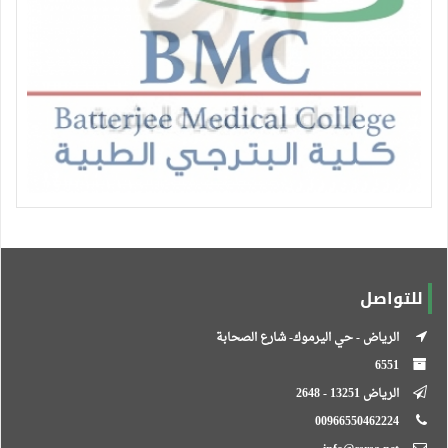
للتواصل
الرياض - حي اليرموك- شارع الصحابة
6551
الرياض 13251 - 2648
00966550462224