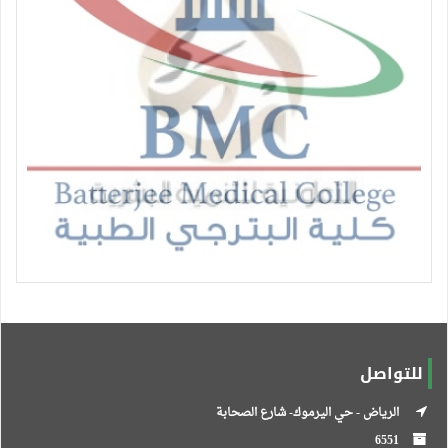
للتواصل
الرياض - حي اليرموك- شارع الصحابة
6551