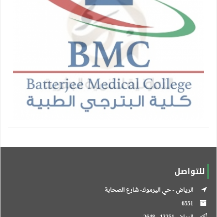
للتواصل
الرياض - حي اليرموك- شارع الصحابة
6551