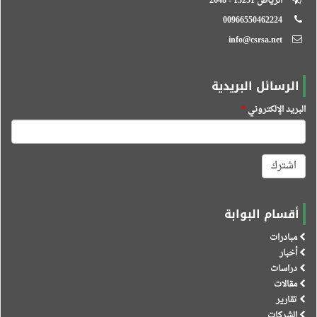
الرياض 13251 - 2648
00966550462224
info@csrsa.net
الرسائل البريدية
البريد الإلكتروني
*
اشترك
أقسام البوابة
مبادرات
أخبار
دراسات
مقالات
تقارير
الشركات