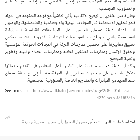
للشركة، وذلك بمقر الغرفة وبحضور إيمان الشامسي مدير إدارة دعم الأعضاء
والمسؤولية المجتمعية.
وقال ناصر الظفري إن توقيع الاتفاقية يأتي تماشياً مع توجه الحكومة في الدولة
نحو تحقيق الاستدامة في المجالات البيئية والاجتماعية والاقتصادية، والوصول
إلى إعداد غرفة عجمان للحصول على المواصفات القياسية للمسؤولية
المجتمعية والتي تتوافق مع المواصفات الإرشادية للايزو 26000 بما يعكس
تطبيق معاييرها على تحسين ممارسات الغرفة في المجالات الحوكمة المؤسسية
وحقوق الإنسان وممارسات التشغيل العادلة وممارسات العملاء والبيئة وتطوير
وتنمية المجتمع.
وأكد أن غرفة عجمان حريصة على تطبيق أعلى المعايير في تقديم خدماتها
بشكل عام بناء على توجيهات مجلس إدارة الغرفة، مشيراً إلى أن غرفة عجمان
تنفذ العديد من المبادرات والمشاريع الخاصة بالمسؤولية المجتمعية.
http://www.alkhaleej.ae/economics/page/2e86901d-5eca-
- See more at:
4270-beab-dd6f82d6b...
خبر
لمشاهدة ملفات الدراسات، نأمل
تسجيل الدخول
, أو
تسجيل عضوية جديدة