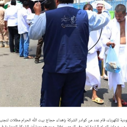
ودية للكهرباء، قام عدد من كوادر الشركة بإهداء حجاج بيت الله الحرام مظلات لتجني
د من عبوات المياه الباردة لضيوف الرحمن خلال مرورهم بمنشآت الشركة المنتشرة في