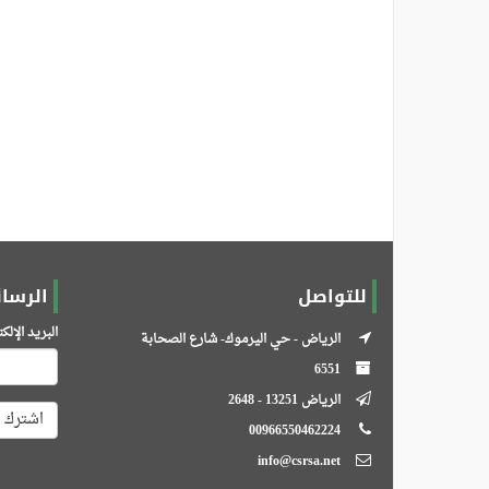
للتواصل
الرسائ
البريد الإل
الرياض - حي اليرموك- شارع الصحابة
6551
الرياض 13251 - 2648
اشترك
00966550462224
info@csrsa.net