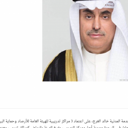
وافق وزير الخدمة المدنية رئيس لجنة تدريب وابتعاث موظفي الخدمة المدنية خالد العرج، على اعتماد 3 مراكز تدريبية للهيئة العامة لل
حاث في السودة بمدينة أبها، ومركز التدريب بفرع الهيئة بالرياض كمراكز تدريب معتم