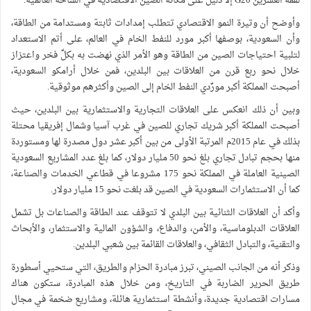
لقمة العشرين G20 إلا دليل على مكانة الصين الاقتصادية في الساحة العالمية.
وأوضح أن وتيرة النمو الاقتصادي تتطلب إمدادات ثابتة ومستدامة من الطاقة،
وأن السعودية، بوصفها أكبر مورد للنفط الخام في العالم، على أتم الاستعداد
لتلبية احتياجات الصين من الطاقة وهو الأمر الذي نهضت به بكلِّ فخر واعتزاز
خلال نحو ربع قرن من العلاقات بين البلدين، فمن خلال أرامكو السعودية،
أصبحت المملكة أكبر مورِّدي النفط الخام إلى الصين وأكثرهم موثوقية.
وبين أن ذلك انعكس على العلاقات التجارية والاستثمارية بين البلدين، حيث
أصبحت المملكة أكبر شريك تجاري للصين في غرب آسيا وشمال إفريقيا محتلة
بذلك في عام 2015م المرتبة الأولى من بين أكبر عشر دول مصدرة لها ومستوردة
منها بحجم تبادل تجاري بلغ نحو 50 مليار دولار، كما بلغ عدد المشاريع السعودية
الصينية العاملة في المملكة نحو 175 مشروعا في قطاعي الخدمات والصناعة،
كما أن الاستثمارات السعودية في الصين قد بلغت نحو 15 مليار دولار.
وأكد أن العلاقات الثنائية بين البلدي لا تتوقف عند الطاقة والصناعات بل تشمل
العلاقات الدبلوماسية، والأمن، والدفاع، والشؤون المالية والاستثمار، والأبحاث
والتقنية، والتبادل الثقافي، والعلاقات القائمة بين شعبي البلدين.
وذكر أنه من الجانب الصيني، تبرز مبادرة الحزام والطريق، التي ستحيي أسطورة
طريق الحرير الضاربة في التاريخ، ومن خلال هذه المبادرة، ستكون هناك
مسارات اقتصادية جديدة، وأنشطة استثمارية هائلة، ومشاريع ضخمة في مجال