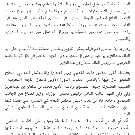
المعدنية، والدكتور عادل الطريفي وزير الثقافة والإعلام، وياسر الرميان المشرف
على صندوق الاستثمارات العامة، ولونج جوكا يانج نائب وزير مركز بحوث
التنمية التابع لمجلس الدولة الصيني، في المنتدى الاقتصادي الذي عقد في
العاصمة بكين تحت عنوان "رؤية المملكة 2030 ومبادرة الحزام الطريق .. معا لغد
واعد" وبحضور عدد من المسؤولين ورجال الأعمال من الجانبين السعودي
والصيني.
وفي بداية المنتدى قدم فيلم يحكي تاريخ وماضي المملكة منذ تأسيسها على يد
الملك عبدالعزيز بن عبدالرحمن آل سعود وحتى العهد الحاضر في ظل قيادة خادم
الحرمين الشريفين الملك سلمان بن عبدالعزيز.
بعد ذلك ألقى الدكتور ماجد القصبي وزير التجارة والاستثمار كلمة في افتتاح
المنتدى قال فيها :"بالأمس انعقدت الدورة الأولى لأعمال اللجنة السعودية ـ
الصينية المشتركة رفيعة المستوى برئاسة الأمير محمد بن سلمان بن عبدالعزيز
ولي ولي العهد النائب الثاني لرئيس مجلس الوزراء وزير الدفاع من الجانب
السعودي وجانج قاو لي نائب رئيس مجلس الدولة في الصين، التي لمسنا فيها
عمق العلاقات الاستراتيجية بين البلدين والفرص المتاحة للتعاون الثنائي
المشترك".
وأكد أن الصين أصبحت قوة اقتصادية فاعلة ومؤثرة في الاقتصاد العالمي،
وأصبحت تحتل مساحة متقدمة على صعيد الصناعة في العالم، وما استضافتها