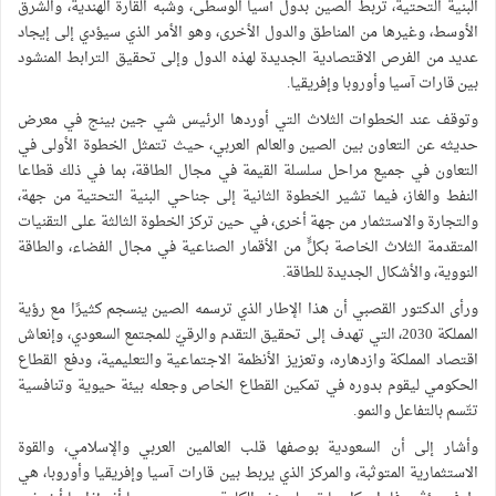
البنية التحتية، تربط الصين بدول آسيا الوسطى، وشبه القارة الهندية، والشرق
الأوسط، وغيرها من المناطق والدول الأخرى، وهو الأمر الذي سيؤدي إلى إيجاد
عديد من الفرص الاقتصادية الجديدة لهذه الدول وإلى تحقيق الترابط المنشود
بين قارات آسيا وأوروبا وإفريقيا.
وتوقف عند الخطوات الثلاث التي أوردها الرئيس شي جين بينج في معرض
حديثه عن التعاون بين الصين والعالم العربي، حيث تتمثل الخطوة الأولى في
التعاون في جميع مراحل سلسلة القيمة في مجال الطاقة، بما في ذلك قطاعا
النفط والغاز، فيما تشير الخطوة الثانية إلى جناحي البنية التحتية من جهة،
والتجارة والاستثمار من جهة أخرى، في حين تركز الخطوة الثالثة على التقنيات
المتقدمة الثلاث الخاصة بكلٍّ من الأقمار الصناعية في مجال الفضاء، والطاقة
النووية، والأشكال الجديدة للطاقة.
ورأى الدكتور القصبي أن هذا الإطار الذي ترسمه الصين ينسجم كثيرًا مع رؤية
المملكة 2030، التي تهدف إلى تحقيق التقدم والرقيّ للمجتمع السعودي، وإنعاش
اقتصاد المملكة وازدهاره، وتعزيز الأنظمة الاجتماعية والتعليمية، ودفع القطاع
الحكومي ليقوم بدوره في تمكين القطاع الخاص وجعله بيئة حيوية وتنافسية
تتّسم بالتفاعل والنمو.
وأشار إلى أن السعودية بوصفها قلب العالمين العربي والإسلامي، والقوة
الاستثمارية المتوثبة، والمركز الذي يربط بين قارات آسيا وإفريقيا وأوروبا، هي