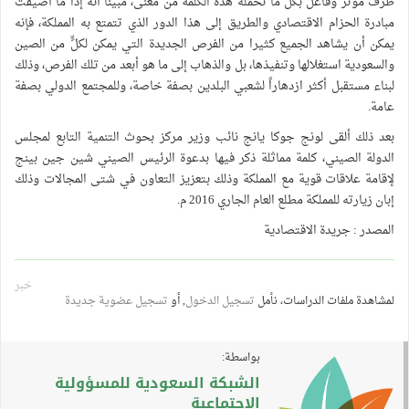
طرف مؤثر وفاعل بكل ما تحمله هذه الكلمة من معنى، مبينا أنه إذا ما أضيفت
مبادرة الحزام الاقتصادي والطريق إلى هذا الدور الذي تتمتع به المملكة، فإنه
يمكن أن يشاهد الجميع كثيرا من الفرص الجديدة التي يمكن لكلٍّ من الصين
والسعودية استغلالها وتنفيذها، بل والذهاب إلى ما هو أبعد من تلك الفرص، وذلك
لبناء مستقبل أكثر ازدهاراً لشعبي البلدين بصفة خاصة، وللمجتمع الدولي بصفة
عامة.
بعد ذلك ألقى لونج جوكا يانج نائب وزير مركز بحوث التنمية التابع لمجلس
الدولة الصيني، كلمة مماثلة ذكر فيها بدعوة الرئيس الصيني شين جين بينج
لإقامة علاقات قوية مع المملكة وذلك بتعزيز التعاون في شتى المجالات وذلك
إبان زيارته للمملكة مطلع العام الجاري 2016 م.
المصدر : جريدة الاقتصادية
خبر
لمشاهدة ملفات الدراسات، نأمل
تسجيل الدخول
, أو
تسجيل عضوية جديدة
بواسطة:
الشبكة السعودية للمسؤولية
الاجتماعية