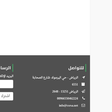
للتواصل
الرسائ
البريد الإل
الرياض - حي اليرموك- شارع الصحابة
6551
الرياض 13251 - 2648
اشترك
00966550462224
info@csrsa.net