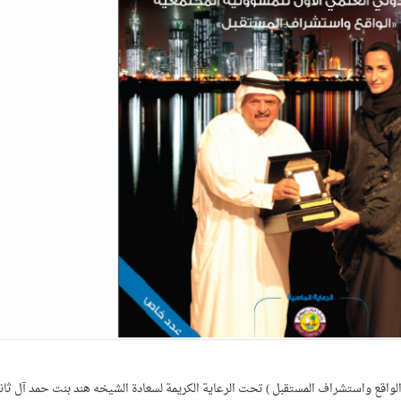
الواقع واستشراف المستقبل ) تحت الرعاية الكريمة لسعادة الشيخه هند بنت حمد آل ثان