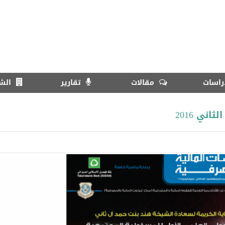
اسات
مقالات
تقارير
الش
ني 2016