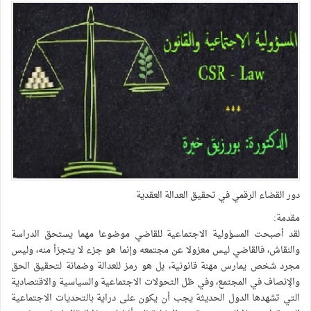
دور القضاء الرقمي في تحقيق العدالة العقدية
مقدمة:
لقد أصبحت المسؤولية الاجتماعية للقاضي موضوعا مهما يستحق الدراسة
والنقاش، فالقاضي ليس معزولا عن مجتمعه وإنما هو جزء لا يتجزأ منه، وليس
مجرد شخص يمارس مهنة قانونية، بل هو رمز للعدالة وضمانة لتحقيق الحق
والإنصاف في المجتمع، وفي ظل التحولات الاجتماعية والسياسية والاقتصادية
التي تشهدها الدول الحديثة يجب أن يكون على دراية بالتحديات الاجتماعية