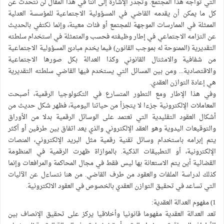
التي تواجه هذا المجتمع. وتجدر الإشارة إلى أننا في هذا المقال لن نتحدث عن
كل ما يمكن أن يقدمه القاضي في المسؤولية الاجتماعية للمؤسسة العدلية
الممثلة في الممارسات الموجهة للمجتمع أو فئات معينة، وإنما نكتفي بالحديث
عن التزامه الاجتماعي في إطار وظيفته فحسب والمتمثلة في استخدام سلطته
التقديرية (الممنوحة له بموجب القانون) فيما يخدم مبادئ المسؤولية الاجتماعية
من شفافية والامثتال القانوني وكذا العدالة بكل صورها الاجتماعية
والاقتصادية... ومن بين المسائل التي يستخدم فيها القاضي سلطته التقديرية
هي إعادة التوازن العقدي.
وفي هذا الإطار ومع التطور المتسارع في التكنولوجيا الرقمية، أصبحت
المعاملات الإلكترونية جزءا لا يتجزأ من حياتنا اليومية، فظهر شكل حديث من
أشكال العقود التقليدية التي تعتمد على الوسائل الرقمية بدلا من الأوراق
والتوقيعات اليدوية وهو العقد الإلكتروني والذي يعد اتفاق بين طرفين أو أكثر
يتم إبرامه باستخدام وسائل تقنية رقمية مثل البريد الإلكتروني، المنصات
الإلكترونية، أو التطبيقات الذكية. بالموازاة ظهرت الرقمية في المنظومة
القضائية أين يتم الاستعانة بها ليس فقط في مجال المحاكمة والمرافعات وإنما
كذلك لدراسة الملفات والعقود من طرف القاضي. من هنا نتساءل عن الآليات
التي تساعد في تحقيق التوازن العقدي بالخصوص في العقود الالكترونية.
1) مفهوم العدالة العقدية:
تعد العدالة العقدية مفهوما قانونيا وأخلاقيا يركز على تحقيق الإنصاف بين