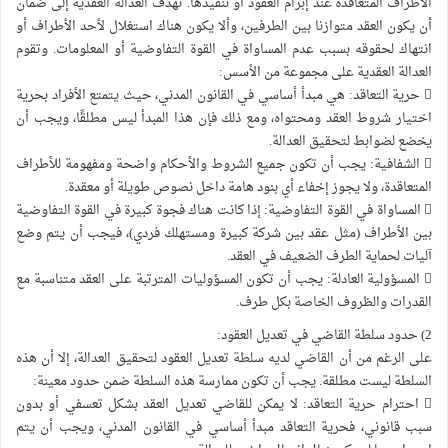
الأطراف المتعاقدة عند إبرام العقود أو تنفيذها. تهدف العدالة العقدية إلى ضمان
أن يكون العقد متوازنا بين الطرفين، وألا يكون هناك استغلال لأحد الأطراف أو
انتهاك لحقوقه بسبب عدم المساواة في القوة التفاوضية أو المعلومات. وتقوم
العدالة العقدية على مجموعة من الأسس:
 حرية التعاقد: هي مبدأ أساسي في القانون المدني، حيث يتمتع الأفراد بحرية
اختيار شروط العقد ومحتواه، ومع ذلك فإن هذا المبدأ ليس مطلقًا، ويجب أن
يخضع لضوابط لتحقيق العدالة.
 الشفافية: يجب أن تكون جميع الشروط والأحكام واضحة ومفهومة للأطراف
المتعاقدة، ولا يجوز إخفاء أي بنود هامة داخل نصوص طويلة أو معقدة.
 المساواة في القوة التفاوضية: إذا كانت هناك فجوة كبيرة في القوة التفاوضية
بين الأطراف (مثل عقد بين شركة كبيرة ومستهلك فردي)، فيجب أن يتم وضع
آليات لحماية الطرف الضعيف في العقد.
 المسؤولية العادلة: يجب أن تكون المسؤوليات المترتبة على العقد متناسبة مع
القدرات والظروف الخاصة بكل طرف.
2) حدود سلطة القاضي في تعديل العقود:
على الرغم من أن القاضي لديه سلطة تعديل العقود لتحقيق العدالة، إلا أن هذه
السلطة ليست مطلقة. يجب أن تكون ممارسة هذه السلطة ضمن حدود معينة:
 احترام حرية التعاقد: لا يمكن للقاضي تعديل العقد بشكل تعسفي أو بدون
سبب قانوني، فحرية التعاقد مبدأ أساسي في القانون المدني، ويجب أن يتم