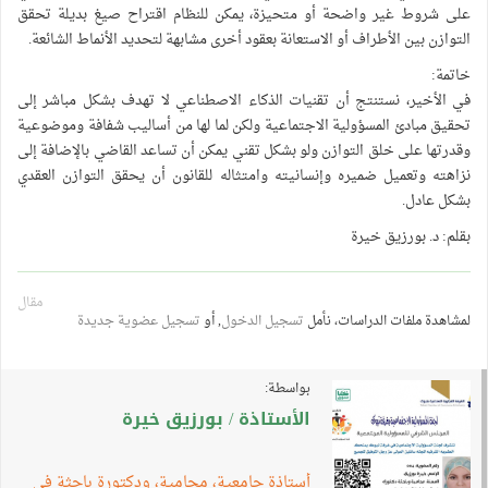
على شروط غير واضحة أو متحيزة، يمكن للنظام اقتراح صيغ بديلة تحقق
التوازن بين الأطراف أو الاستعانة بعقود أخرى مشابهة لتحديد الأنماط الشائعة.
خاتمة:
في الأخير، نستنتج أن تقنيات الذكاء الاصطناعي لا تهدف بشكل مباشر إلى
تحقيق مبادئ المسؤولية الاجتماعية ولكن لما لها من أساليب شفافة وموضوعية
وقدرتها على خلق التوازن ولو بشكل تقني يمكن أن تساعد القاضي بالإضافة إلى
نزاهته وتعميل ضميره وإنسانيته وامتثاله للقانون أن يحقق التوازن العقدي
بشكل عادل.
بقلم: د. بورزيق خيرة
مقال
لمشاهدة ملفات الدراسات، نأمل
تسجيل الدخول
, أو
تسجيل عضوية جديدة
بواسطة:
الأستاذة / بورزيق خيرة
أستاذة جامعية، محامية، ودكتورة باحثة في