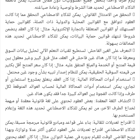
يُلزم طرفا واحدا بتحمل جميع المسؤوليات دون مقابل مناسب، يمكن لأنظمة
الذكاء الاصطناعي تحديد هذا الشرط وتوصية بإعادة صياغته.
 التحقق من الامتثال القانوني: يمكن للذكاء الاصطناعي التحقق مما إذا كانت
العقود تتوافق مع القوانين المحلية والدولية ذات الصلة، كقوانين حماية
المستهلك أو القوانين المتعلقة بالتجارة الإلكترونية. مثال: إذا كان العقد يتضمن
شروطا تنتهك قوانين حماية البيانات، يمكن للذكاء الاصطناعي تحديد هذه
المخالفات بسهولة.
 التعرف على الغبن الفاحش: تستطيع تقنيات التعلم الآلي تحليل بيانات السوق
ومعرفة ما إذا كان هناك غبن فاحش في العقد، مثل فرق كبير وغير معقول بين
قيمة المنتج أو الخدمة والمبلغ المتفق عليه. مثال: إذا كان سعر المنتج أقل بكثير
من قيمته السوقية الحقيقية، يمكن للنظام إصدار تنبيه بشأن وجود غبن محتمل.
 استخدام أدوات المحاكاة المالية: إذا كان العقد يتعلق بمشروع استثماري أو
تجاري، يمكن استخدام أدوات المحاكاة المالية لحساب العوائد المتوقعة لكل
طرف، وإذا كانت الفجوة بين العوائد كبيرة جدا فقد يكون هناك غبن.
 اكتشاف اللغة المعقدة: بعض العقود تحتوي على لغة قانونية معقدة أو مبهمة
لخداع الطرف الآخر، من تم يمكن للذكاء الاصطناعي تحديد هذه اللغة وإعلام
المستخدم بها.
 اقتراح تعديلات تلقائية: بناء على قواعد ومبادئ قانونية مبرمجة مسبقا، يمكن
للذكاء الاصطناعي اقتراح تعديلات على العقود لتكون أكثر عدلا وتوازنا، وبهذا
يربح القاضي الوقت للقيام بدوره في عملية التوازن. مثال: إذا كان العقد يحتوي