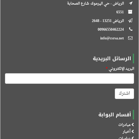
الرياض - حي اليرموك- شارع الصحابة
6551
الرياض 13251 - 2648
00966550462224
info@csrsa.net
الرسائل البريدية
البريد الإلكتروني
*
اشترك
أقسام البوابة
مبادرات
أخبار
دراسات