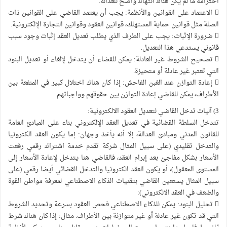
احترامه ما لم يكن هناك انتهاك واضح للعدالة.
 الاعتماد على القوانين والأنظمة: يجب أن يعتمد القاضي على القوانين ذات
الصلة مثل قوانين حماية المستهلك، قوانين العقود وقوانين التجارة الإلكترونية.
 ضرورة الإثبات: يجب على الطرف الذي يطلب تعديل العقد إثبات وجود سبب
قانوني يستدعي هذا التعديل.
 تصحيح الشروط غير العادلة: يمكن للقضاء أن يتدخل لإلغاء أو تعديل البنود
التي تعتبر غير عادلة أو متحيزة.
 إعادة التوازن عند الغبن الفاحش: إذا كان هناك اختلال كبير في المنفعة بين
الأطراف، يمكن للقاضي إعادة التوازن بين حقوقهم وواجباتهم.
3) آليات تدخل القاضي لتعديل العقود الالكترونية:
تتدخل السلطة القضائية في تعديل العقد الإلكتروني بناء على المبادئ العامة
للقانون المدني ومبادئ العدالة، إلا أنه يأخذ وجهان: إما يكون العقد الكترونيا
والتدخل تقليدي (على سبيل المثال شركة تقدم خدمة اشتراك رقمي رفعت
الأسعار بشكل مفاجئ بعد إبرام العقد، فالقاضي هنا يتدخل لإعادة الأسعار إلى
المستوى المعقول)، أو يكون العقد الكترونيا والتدخل القضائي أيضا رقمي (على
سبيل المثال يستعين القاضي بتقنيات الذكاء الاصطناعي لمعرفة مواطن القوة
والضعف في العقد الالكتروني):
 تحليل البنود: يمكن للذكاء الاصطناعي فحص العقود بسرعة وتحديد الشروط
التي قد تكون غير عادلة أو غير متوازنة بين الأطراف. مثال: إذا كان هناك شرط