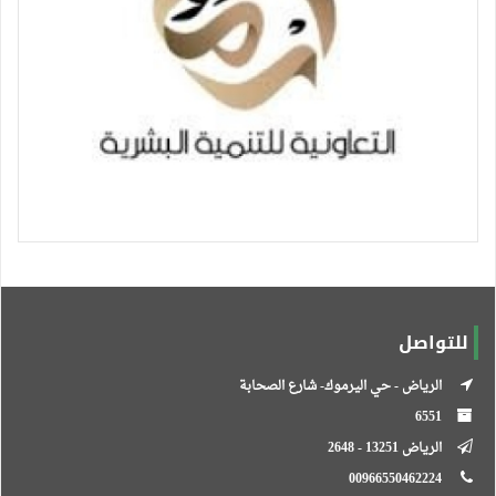
للتواصل
الرياض - حي اليرموك- شارع الصحابة
6551
الرياض 13251 - 2648
00966550462224