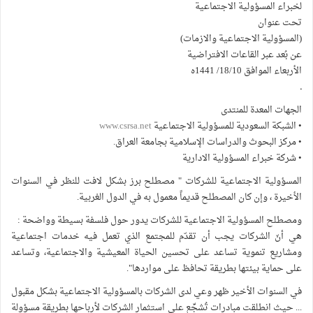
لخبراء المسؤولية الاجتماعية
تحت عنوان
(المسؤولية الاجتماعية والازمات)
عن بُعد عبر القاعات الافتراضية
الأربعاء الموافق 18/10/ 1441ه
ـ
الجهات المعدة للمنتدى
• الشبكة السعودية للمسؤولية الاجتماعية
www.csrsa.net
• مركز البحوث والدراسات الإسلامية بجامعة العراق.
• شركة خبراء المسؤولية الادارية
المسؤولية الاجتماعية للشركات " مصطلح برز بشكل لافت للنظر في السنوات
الأخيرة ، وإن كان المصطلح قديماً معمول به في الدول الغربية.
ومصطلح المسؤولية الاجتماعية للشركات يدور حول فلسفة بسيطة وواضحة :
هي أنّ الشركات يجب أن تقدّم للمجتمع الذي تعمل فيه خدمات اجتماعية
ومشاريع تنموية تساعد على تحسين الحياة المعيشية والاجتماعية، وتساعد
على حماية بيئتها بطريقة تحافظ على مواردها".
في السنوات الأخير ظهر وعي لدى الشركات بالمسؤولية الاجتماعية بشكل مقبول
... حيث انطلقت مبادرات تُشجِّع على استثمار الشركات لأرباحها بطريقة مسؤولة