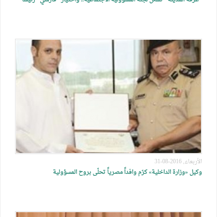
"غرفة المدينة" تُشكّل لجنة المسؤولية الاجتماعية.. واختيار "فارسي" رئيساً
الأربعاء, 2016-08-31
وكيل «وزارة الداخلية» كرّم وافداً مصرياً تحلّى بروح المسؤولية