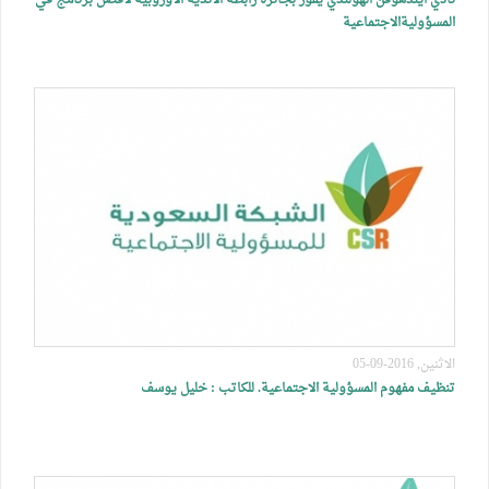
نادي ايندهوفن الهولندي يفوز بجائزة رابطة الأندية الأوروبية لأفضل برنامج في
المسؤوليةالاجتماعية
الاثنين, 2016-09-05
تنظيف مفهوم المسؤولية الاجتماعية. للكاتب : خليل يوسف